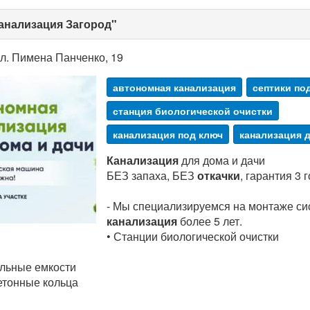
анализация Загород"
л. Пимена Панченко, 19
автономная канализация
септики по
станция биологической очистки
канализация под ключ
канализация 
Канализация
для дома и дачи
БЕЗ запаха, БЕЗ
откачки
, гарантия 3 г
- Мы специализируемся на монтаже си
канализация
более 5 лет.
• Станции биологической очистки
ельные емкости
етонные кольца