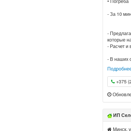
• Погреба
- За 10 ми
- Предлаг
которые н
- Расчет 
- В наших
Подробне
+375 (2
Обновлен
ИП Сел
Минск, у