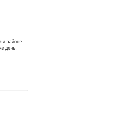
е
и районе.
е день.