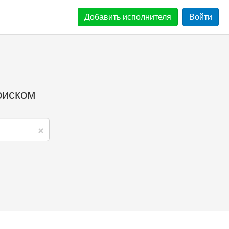
Добавить
исполнителя
Войти
оиском
×