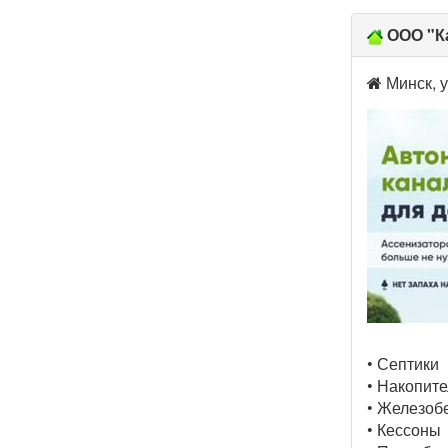
ООО "К
Минск, у
• Септики
• Накопит
• Железоб
• Кессоны