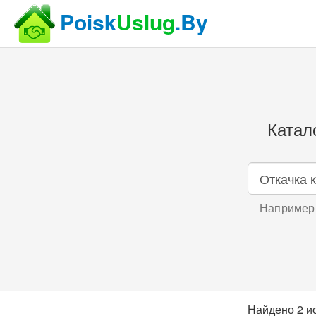
Poisk
Uslug
.By
Катал
Например,
Найдено 2 и