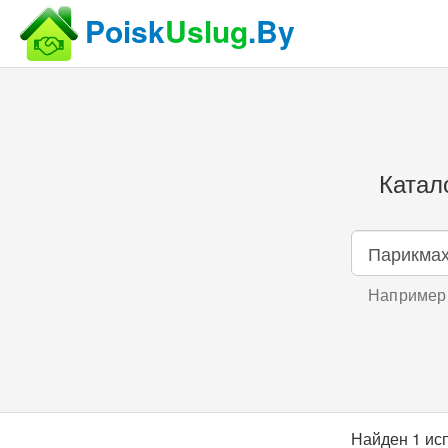
Poisk
Uslug
.By
Катал
Например,
Найден 1 ис