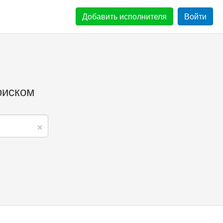
Добавить
исполнителя
Войти
оиском
×