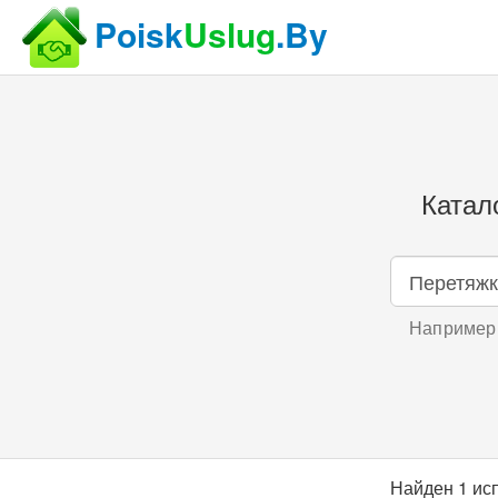
Poisk
Uslug
.By
Катал
Например,
Найден 1 ис