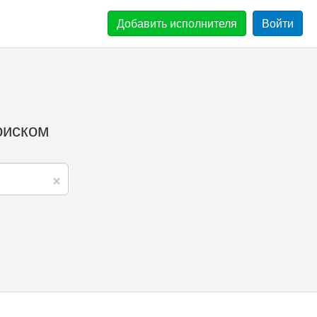
Добавить
исполнителя
Войти
оиском
×