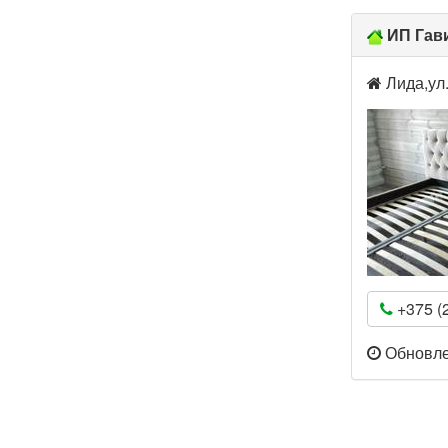
ИП Гав
Лида,ул
+375 (2
Обновлен