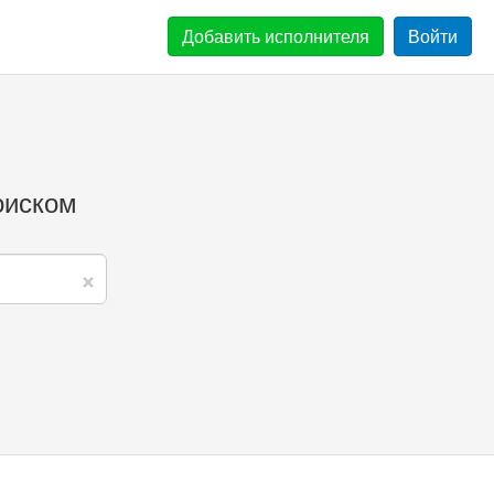
Добавить
исполнителя
Войти
оиском
×