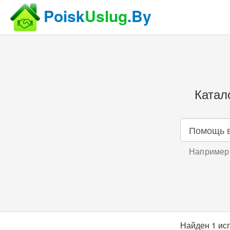
Poisk
Uslug
.By
Катал
Например,
Найден 1 ис