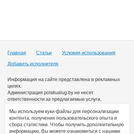
Главная
Статьи
Условия использования
Добавить исполнителя
Информация на сайте представлена в рекламных
целях.
Администрация poiskuslug.by не несет
ответственности за предлагаемые услуги.
Мы используем куки-файлы для персонализации
По всем имеющимся вопросам вы можете связаться с
контента, получения пользовательского опыта и
нами через
форму обратной связи
.
сбора статистики. Чтобы получить дополнительную
информацию, Вы можете ознакомиться с нашими
© Все права защищены, 2026, poiskuslug.
by
.