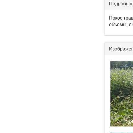
Подробное
Покос тра
объемы, л
Изображе