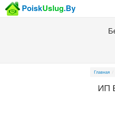
Poisk
Uslug
.By
Б
Главная
ИП 