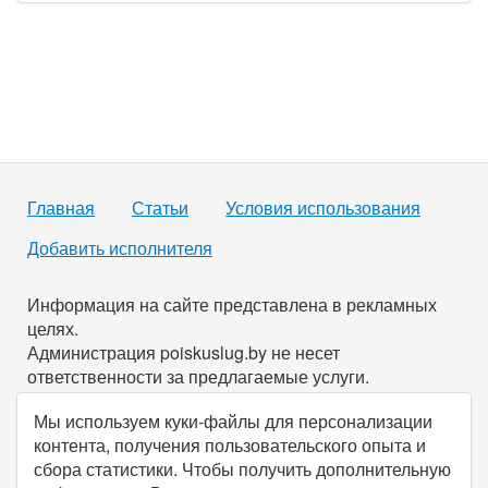
Главная
Статьи
Условия использования
Добавить исполнителя
Информация на сайте представлена в рекламных
целях.
Администрация poiskuslug.by не несет
ответственности за предлагаемые услуги.
Мы используем куки-файлы для персонализации
По всем имеющимся вопросам вы можете связаться с
контента, получения пользовательского опыта и
нами через
форму обратной связи
.
сбора статистики. Чтобы получить дополнительную