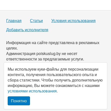
Главная
Статьи
Условия использования
Добавить исполнителя
Информация на сайте представлена в рекламных
целях.
Администрация poiskuslug.by не несет
ответственности за предлагаемые услуги.
Мы используем куки-файлы для персонализации
По всем имеющимся вопросам вы можете связаться с
контента, получения пользовательского опыта и
нами через
форму обратной связи
.
сбора статистики. Чтобы получить дополнительную
информацию, Вы можете ознакомиться с нашими
© Все права защищены, 2026, poiskuslug.
by
.
условиями использования
.
Понятно