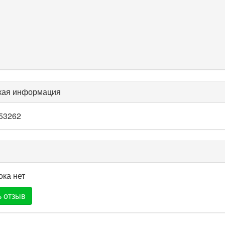
кая информация
53262
ока нет
 отзыв