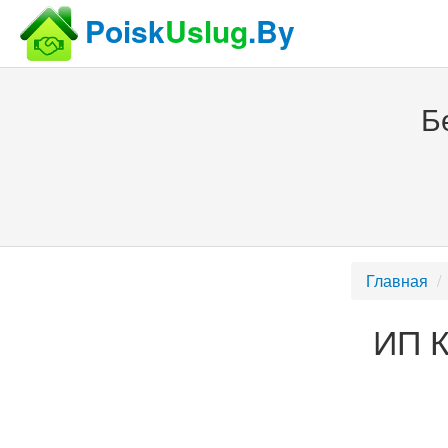
Poisk
Uslug
.By
Б
Главная
ИП К