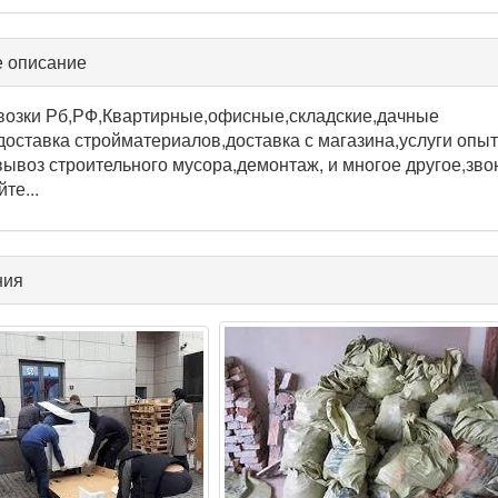
 описание
возки Рб,РФ,Квартирные,офисные,складские,дачные
доставка стройматериалов,доставка с магазина,услуги опы
вывоз строительного мусора,демонтаж, и многое другое,зво
те...
ния