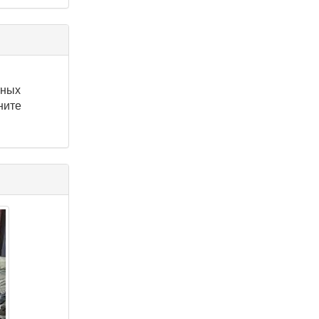
тных
ните