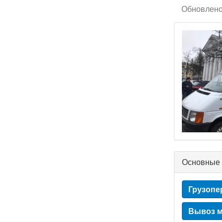
Обновлено
Основные 
Грузопе
Вывоз м