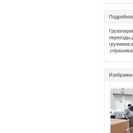
Подробное
Грузопере
переезды,
грузчиков,
,спрашивай
Изображе