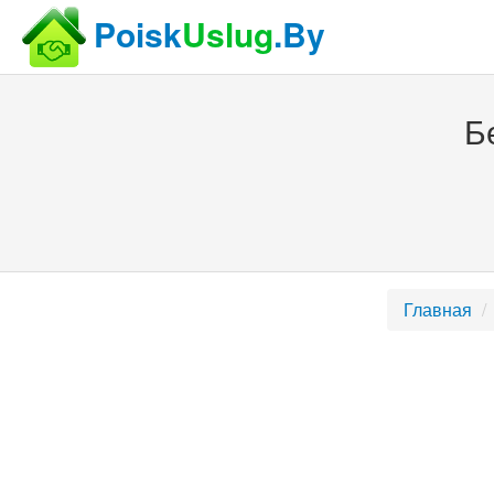
Poisk
Uslug
.By
Б
Главная