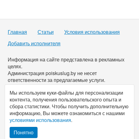
Главная
Статьи
Условия использования
Добавить исполнителя
Информация на сайте представлена в рекламных
целях.
Администрация poiskuslug.by не несет
ответственности за предлагаемые услуги.
Мы используем куки-файлы для персонализации
По всем имеющимся вопросам вы можете связаться с
контента, получения пользовательского опыта и
нами через
форму обратной связи
.
сбора статистики. Чтобы получить дополнительную
информацию, Вы можете ознакомиться с нашими
© Все права защищены, 2026, poiskuslug.
by
.
условиями использования
.
Понятно