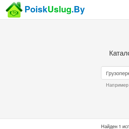
Poisk
Uslug
.By
Катал
Например,
Найден 1 ис