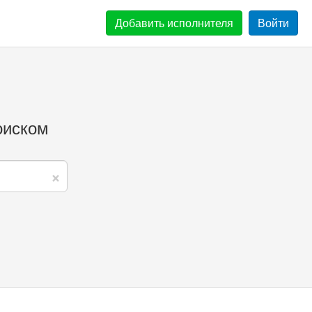
Добавить
исполнителя
Войти
оиском
×