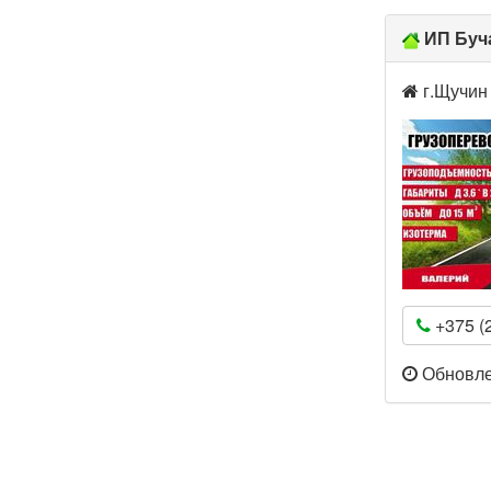
ИП Буч
г.Щучин 
+375 (2
Обновлен