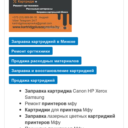
Заправка картриджей в Минске
Ремонт оргтехники
Продажа расходных материалов
Заправка и восстановление картриджей
Продажа картриджей
Заправка картриджа
Canon HP Xerox
Samsung
Ремонт
принтеров
мфу
Картриджи
для
принтера
Мфу
Заправка
лазерных цветных
картриджей
принтеров
Мфу