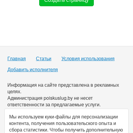
Главная
Статьи
Условия использования
Добавить исполнителя
Информация на сайте представлена в рекламных
целях.
Администрация poiskuslug.by не несет
ответственности за предлагаемые услуги.
Мы используем куки-файлы для персонализации
По всем имеющимся вопросам вы можете связаться с
контента, получения пользовательского опыта и
нами через
форму обратной связи
.
сбора статистики. Чтобы получить дополнительную