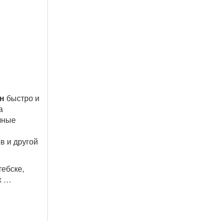
н
быстро и
а
чные
в и другой
тебске,
х …