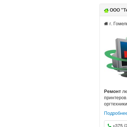
ООО "Т
г. Гомел
Ремонт
лю
принтеров
оргтехники
Подробне
+375 (2