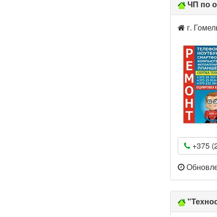
ЧП по 
г. Гомел
+375 (2
Обновлен
"Технос