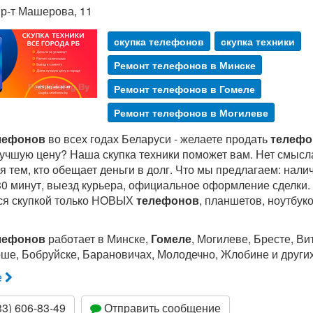
р-т Машерова, 11
скупка телефонов
скупка техники
Ремонт телефонов в Минске
Ремонт телефонов в Гомеле
Ремонт телефонов в Могилеве
лефонов
во всех годах Беларуси - желаете продать
телефо
лучшую цену? Наша скупка техники поможет вам. Нет смысл
 тем, кто обещает деньги в долг. Что мы предлагаем: нали
30 минут, выезд курьера, официальное оформление сделки.
я скупкой только НОВЫХ
телефонов
, планшетов, ноутбуко
лефонов
работает в Минске,
Гомеле
, Могилеве, Бресте, Ви
рше, Бобруйске, Барановичах, Молодечно, Жлобине и други
е
3) 606-83-49
Отправить сообщение