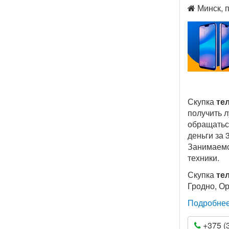
Минск, п
Скупка
те
получить 
обращаться
деньги за 
Занимаемс
техники.
Скупка
те
Гродно, О
Подробне
+375 (3