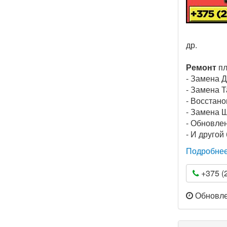
др.
Ремонт
пл
- Замена 
- Замена 
- Восстан
- Замена 
- Обновле
- И друго
Подробне
+375 (2
Обновлен