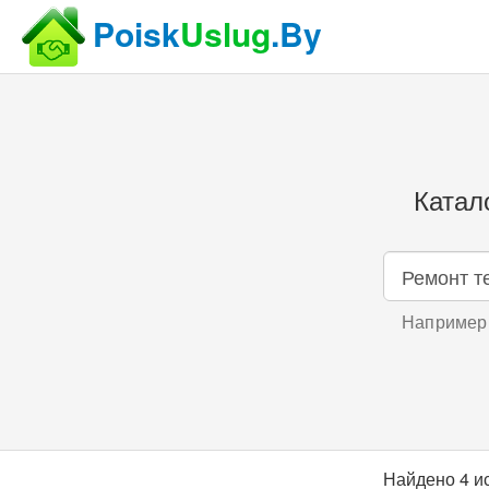
Poisk
Uslug
.By
Катал
Например,
Найдено 4 и