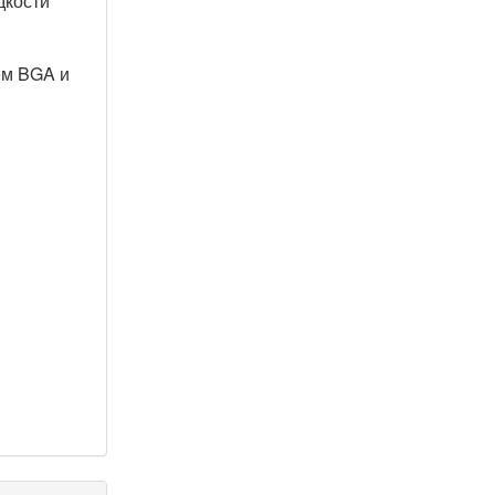
дкости
ем BGA и