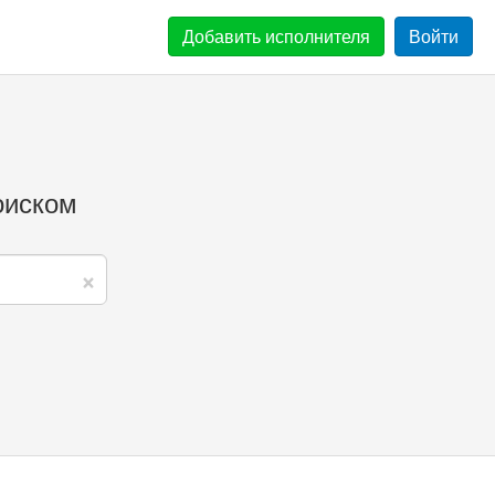
Добавить
исполнителя
Войти
оиском
×