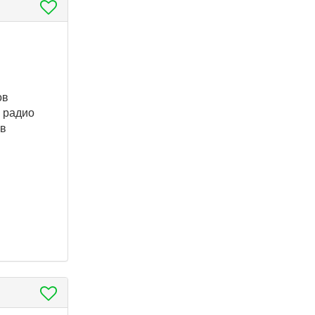
ов
 радио
ов