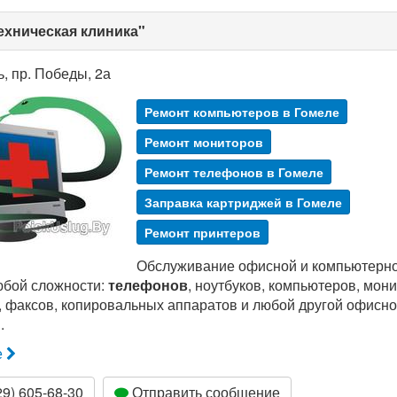
ехническая клиника"
ь, пр. Победы, 2а
Ремонт компьютеров в Гомеле
Ремонт мониторов
Ремонт телефонов в Гомеле
Заправка картриджей в Гомеле
Ремонт принтеров
Обслуживание офисной и компьютерно
бой сложности:
телефонов
, ноутбуков, компьютеров, мони
, факсов, копировальных аппаратов и любой другой офисн
.
е
9) 605-68-30
Отправить сообщение