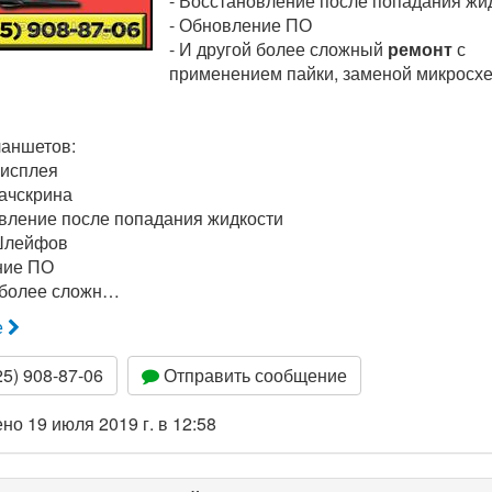
- Восстановление после попадания жи
- Обновление ПО
- И другой более сложный
ремонт
с
применением пайки, заменой микросх
аншетов:
Дисплея
Тачскрина
овление после попадания жидкости
Шлейфов
ние ПО
й более сложн…
е
5) 908-87-06
Отправить сообщение
о 19 июля 2019 г. в 12:58