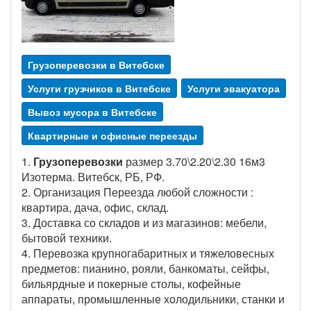
Грузоперевозки в Витебске
Услуги грузчиков в Витебске
Услуги эвакуатора
Вывоз мусора в Витебске
Квартирные и офисные переезды
1.
Грузоперевозки
размер 3.70\2.20\2.30 16м3
Изотерма. Витебск, РБ, РФ.
2. Организация Переезда любой сложности :
квартира, дача, офис, склад.
3. Доставка со складов и из магазинов: мебели,
бытовой техники.
4. Перевозка крупногабаритных и тяжеловесных
предметов: пианино, рояли, банкоматы, сейфы,
бильярдные и покерные столы, кофейные
аппараты, промышленные холодильники, станки и