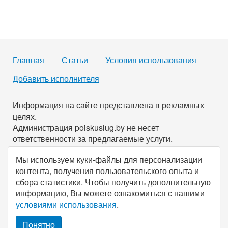
Главная
Статьи
Условия использования
Добавить исполнителя
Информация на сайте представлена в рекламных
целях.
Администрация poiskuslug.by не несет
ответственности за предлагаемые услуги.
Мы используем куки-файлы для персонализации
По всем имеющимся вопросам вы можете связаться с
контента, получения пользовательского опыта и
нами через
форму обратной связи
.
сбора статистики. Чтобы получить дополнительную
информацию, Вы можете ознакомиться с нашими
© Все права защищены, 2026, poiskuslug.
by
.
условиями использования
.
Понятно