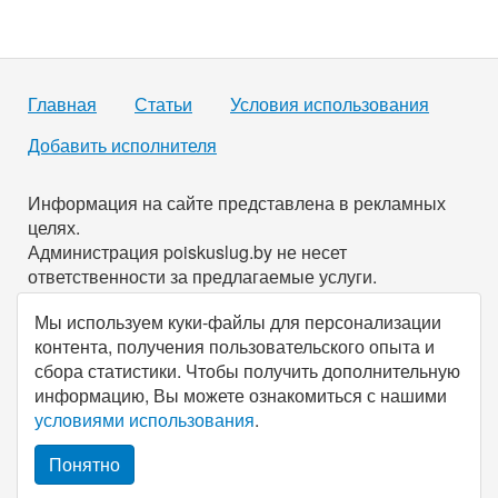
Главная
Статьи
Условия использования
Добавить исполнителя
Информация на сайте представлена в рекламных
целях.
Администрация poiskuslug.by не несет
ответственности за предлагаемые услуги.
Мы используем куки-файлы для персонализации
По всем имеющимся вопросам вы можете связаться с
контента, получения пользовательского опыта и
нами через
форму обратной связи
.
сбора статистики. Чтобы получить дополнительную
информацию, Вы можете ознакомиться с нашими
© Все права защищены, 2026, poiskuslug.
by
.
условиями использования
.
Понятно